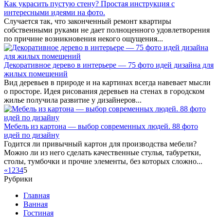
Как украсить пустую стену? Простая инструкция с
интересными идеями на фото.
Случается так, что законченный ремонт квартиры
собственными руками не дает полноценного удовлетворения
по причине возникновения некого ощущения...
Декоративное дерево в интерьере — 75 фото идей дизайна для
жилых помещений
Вид деревьев в природе и на картинах всегда навевает мысли
о просторе. Идея рисования деревьев на стенах в городском
жилье получила развитие у дизайнеров...
Мебель из картона — выбор современных людей. 88 фото
идей по дизайну
Годится ли привычный картон для производства мебели?
Можно ли из него сделать качественные стулья, табуретки,
столы, тумбочки и прочие элементы, без которых сложно...
«
1
2
3
4
5
Рубрики
Главная
Ванная
Гостиная