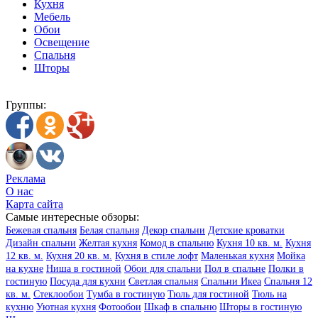
Кухня
Мебель
Обои
Освещение
Спальня
Шторы
Группы:
Реклама
О нас
Карта сайта
Самые интересные обзоры:
Бежевая спальня
Белая спальня
Декор спальни
Детские кроватки
Дизайн спальни
Желтая кухня
Комод в спальню
Кухня 10 кв. м.
Кухня
12 кв. м.
Кухня 20 кв. м.
Кухня в стиле лофт
Маленькая кухня
Мойка
на кухне
Ниша в гостиной
Обои для спальни
Пол в спальне
Полки в
гостиную
Посуда для кухни
Светлая спальня
Спальни Икеа
Спальня 12
кв. м.
Стеклообои
Тумба в гостиную
Тюль для гостиной
Тюль на
кухню
Уютная кухня
Фотообои
Шкаф в спальню
Шторы в гостиную