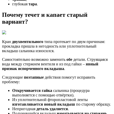
глубокая
тара
.
Почему течет и капает старый
вариант?
Кран
двухвентильного
типа протекает по двум причинам:
прокладка пришла в негодность или уплотнительный
вкладыш сальника износился.
Самостоятельно возможно заменить
обе
детали. Струящаяся
вода между стержнем вентиля и из под гайки –
явный
признак испорченного вкладыша
.
Следующие
поэтапные
действия помогут исправить
проблему:
Откручивается гайка
сальника (процедура
выполняется с помощью отвёртки).
Из уплотнительной фторопластовой ленты
изготавливается новый вкладыш
по старому образцу.
Непригодная
деталь удаляется
.
Получившийся вкладыш
наматывается на стержень