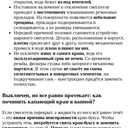
открытия, вода бежит
из-под вентилей
.
Постоянное включение и отключение смесителя
приводит к
постепенному
изнашиванию резиновых
прокладок. На поверхности появляются
небольшие
трещины
, прокладки подворачиваются и
сплющиваются, а их размеры уменьшаются.
Нередкой причиной поломки становится устройство
шарового смесителя. Детали, расположенные в корпусе,
плотно
прилегают друг к другу, поэтому механические
примеси в воде
плохо влияют на них
.
Не исключён
износ и самого крана
, ведь его
эксплуатационный срок не вечен
. Со временем
резьбы, фильтры гусака либо запорного механизма
портятся
. В этом случае
не спасёт ни смена
уплотнительных и поворотных элементов
, ни
подкручивание гаек – конструкцию придётся заменить
полностью.
Выключен, но все равно протекает: как
починить капающий кран в ванной?
Если смеситель перекрыт, а жидкость из него всё равно течёт
– это
явная причина неисправности
кран-букса. Чтобы
устранить течь,
потребуется снять кран-буксу и заменить
уплотнитель
на новый.
Первым
делом перекрывается вода