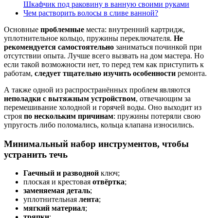
Шкафчик под раковину в ванную своими руками
Чем растворить волосы в сливе ванной?
Основные
проблемные
места: внутренний картридж,
уплотнительное кольцо, пружины переключателя.
Не
рекомендуется самостоятельно
заниматься починкой при
отсутствии опыта. Лучше всего вызвать на дом мастера. Но
если такой возможности нет, то перед тем как приступить к
работам,
следует тщательно изучить особенности
ремонта.
А также одной из распространённых проблем являются
неполадки с вытяжным устройством
, отвечающим за
перемешивание холодной и горячей воды. Оно выходит из
строя
по нескольким причинам
: пружины потеряли свою
упругость либо поломались, кольца клапана износились.
Минимальный набор инструментов, чтобы
устранить течь
Гаечный и разводной
ключ;
плоская и крестовая
отвёртка
;
заменяемая деталь
;
уплотнительная
лента
;
мягкий материал
;
тряпки
;