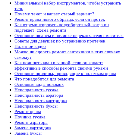
Минимальный набор инструментов, чтобы устранить
течь
Почему течет и капает старый вариант?
Ремонт крана нового образца, если он протек
Как отремонтировать полуоборотный, когда он
подтекает: схема ремонта
Основные нюансы в починке переключателя смесителя
Советы для девушек по устранению протечек
Полезное видео
Можно ли сделать ремонт сантехники в этих случаях
самому?
Как починить кран в ванной, если он капает:
эффективные способы ремонта своими руками
Основные причины, приводящие к поломкам крана
Что понадобится для ремонта
Основные виды поломок
Неисправность гусака
Неисправность аэратора
Неисправность картриджа
Неисправность буксы
Ремонт крана
Починка гусака
Ремонт аэратора
Замена картриджа
Замена буксы