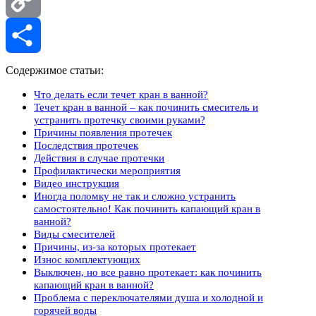
Copy
Link
Отправить
Содержимое статьи:
Что делать если течет кран в ванной?
Течет кран в ванной – как починить смеситель и
устранить протечку своими руками?
Причины появления протечек
Последствия протечек
Действия в случае протечки
Профилактически мероприятия
Видео инструкция
Иногда поломку не так и сложно устранить
самостоятельно! Как починить капающий кран в
ванной?
Виды смесителей
Причины, из-за которых протекает
Износ комплектующих
Выключен, но все равно протекает: как починить
капающий кран в ванной?
Проблема с переключателями душа и холодной и
горячей воды