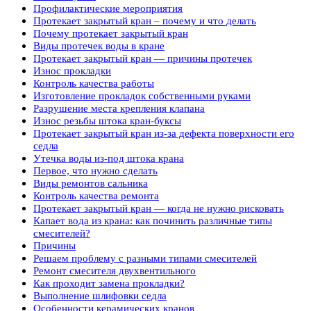
Профилактические мероприятия
Протекает закрытый кран – почему и что делать
Почему протекает закрытый кран
Виды протечек воды в кране
Протекает закрытый кран — причины протечек
Износ прокладки
Контроль качества работы
Изготовление прокладок собственными руками
Разрушение места крепления клапана
Износ резьбы штока кран-буксы
Протекает закрытый кран из-за дефекта поверхности его
седла
Утечка воды из-под штока крана
Первое, что нужно сделать
Виды ремонтов сальника
Контроль качества ремонта
Протекает закрытый кран — когда не нужно рисковать
Капает вода из крана: как починить различные типы
смесителей?
Причины
Решаем проблему с разными типами смесителей
Ремонт смесителя двухвентильного
Как проходит замена прокладки?
Выполнение шлифовки седла
Особенности керамических кранов