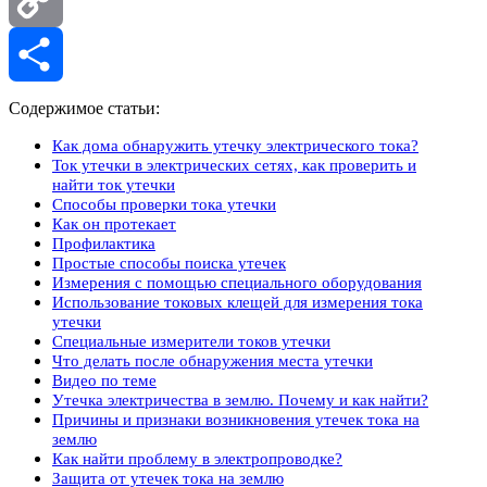
Copy
Link
Отправить
Содержимое статьи:
Как дома обнаружить утечку электрического тока?
Ток утечки в электрических сетях, как проверить и
найти ток утечки
Способы проверки тока утечки
Как он протекает
Профилактика
Простые способы поиска утечек
Измерения с помощью специального оборудования
Использование токовых клещей для измерения тока
утечки
Специальные измерители токов утечки
Что делать после обнаружения места утечки
Видео по теме
Утечка электричества в землю. Почему и как найти?
Причины и признаки возникновения утечек тока на
землю
Как найти проблему в электропроводке?
Защита от утечек тока на землю