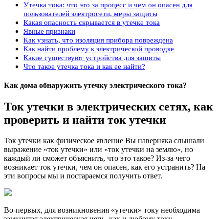
Утечка тока: что это за процесс и чем он опасен для
пользователей электросети, меры защиты
Какая опасность скрывается в утечке тока
Явные признаки
Как узнать, что изоляция прибора повреждена
Как найти проблему к электрической проводке
Какие существуют устройства для защиты
Что такое утечка тока и как ее найти?
Как дома обнаружить утечку электрического тока?
Ток утечки в электрических сетях, как
проверить и найти ток утечки
Ток утечки как физическое явление Вы наверняка слышали
выражение «ток утечки» или «ток утечки на землю», но
каждый ли сможет объяснить, что это такое? Из-за чего
возникает ток утечки, чем он опасен, как его устранить? На
эти вопросы мы и постараемся получить ответ.
Во-первых, для возникновения «утечки» току необходима
замкнутая электрическая цепь, как и любому току