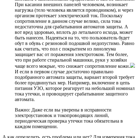
При касании внешних панелей человеком, возникает
нагрузка (тело человека является проводником), и через
организм протекает электрический ток. Поскольку
сопротивление в данном случае велико, сила тока
недостаточна для срабатывания автоматов защиты. А
вот вред здоровью, вплоть до летального исхода, может
быть нанесен. Надеяться на то, что пользователь будет
обут в обувь с резиновой подошвой недопустимо. Равно
как считать, что пол с покрытием из линолеума
защищает вас от поражения электротоком. Тем более,
что при работе стиральной машинки, руки у хозяйки
чаще всего мокрые, что снижает сопротивление кожи.
И если в первом случае достаточно правильно
подобранного автомата защиты, вариант второй требует
более продвинутых мер. Например, включение в цепь
питания УЗО, которое реагирует на небольшой номинал
тока утечки, и провоцирует срабатывание защитного
автомата.
Важно: Даже если вы уверены в исправности
электроустановок и токопроводящих линий,
периодическая проверка утечки тока обязательна в
каждом помещении.
А как определить, есть проблема или нет? Для измерения тока