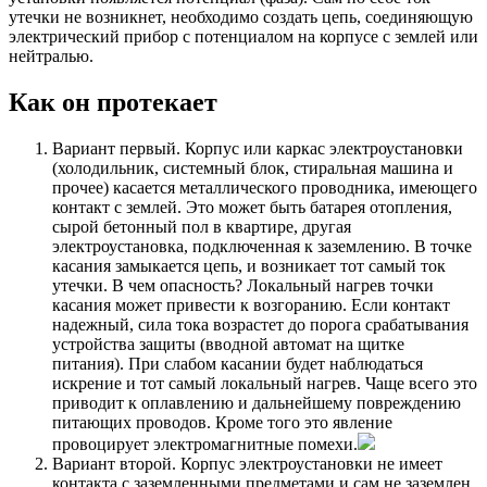
утечки не возникнет, необходимо создать цепь, соединяющую
электрический прибор с потенциалом на корпусе с землей или
нейтралью.
Как он протекает
Вариант первый. Корпус или каркас электроустановки
(холодильник, системный блок, стиральная машина и
прочее) касается металлического проводника, имеющего
контакт с землей. Это может быть батарея отопления,
сырой бетонный пол в квартире, другая
электроустановка, подключенная к заземлению. В точке
касания замыкается цепь, и возникает тот самый ток
утечки. В чем опасность? Локальный нагрев точки
касания может привести к возгоранию. Если контакт
надежный, сила тока возрастет до порога срабатывания
устройства защиты (вводной автомат на щитке
питания). При слабом касании будет наблюдаться
искрение и тот самый локальный нагрев. Чаще всего это
приводит к оплавлению и дальнейшему повреждению
питающих проводов. Кроме того это явление
провоцирует электромагнитные помехи.
Вариант второй. Корпус электроустановки не имеет
контакта с заземленными предметами и сам не заземлен.