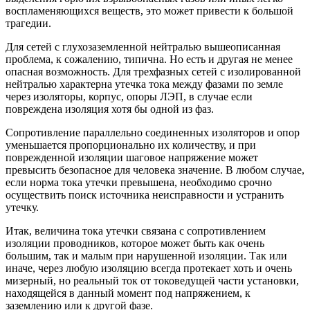
воспламеняющихся веществ, это может привести к большой
трагедии.
Для сетей с глухозаземленной нейтралью вышеописанная
проблема, к сожалению, типична. Но есть и другая не менее
опасная возможность. Для трехфазных сетей с изолированной
нейтралью характерна утечка тока между фазами по земле
через изоляторы, корпус, опоры ЛЭП, в случае если
повреждена изоляция хотя бы одной из фаз.
Сопротивление параллельно соединенных изоляторов и опор
уменьшается пропорционально их количеству, и при
поврежденной изоляции шаговое напряжение может
превысить безопасное для человека значение. В любом случае,
если норма тока утечки превышена, необходимо срочно
осуществить поиск источника неисправности и устранить
утечку.
Итак, величина тока утечки связана с сопротивлением
изоляции проводников, которое может быть как очень
большим, так и малым при нарушенной изоляции. Так или
иначе, через любую изоляцию всегда протекает хоть и очень
мизерный, но реальный ток от токоведущей части установки,
находящейся в данный момент под напряжением, к
заземлению или к другой фазе.