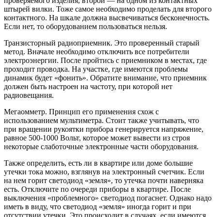
проверяемого изделия, второй — на одном из контактных
штырей вилки. Тоже самое необходимо проделать для второго
контактного. На шкале должна высвечиваться бесконечность.
Если нет, то оборудованием пользоваться нельзя.
Транзисторный радиоприемник. Это проверенный старый
метод. Вначале необходимо отключить все потребители
электроэнергии. После пройтись с приемником в местах, где
проходит проводка. На участке, где имеются проблемы
динамик будет «фонить». Обратите внимание, что приемник
должен быть настроен на частоту, при которой нет
радиовещания.
Мегаомметр. Принцип его применения схож с
использованием мультиметра. Стоит также учитывать, что
при вращении рукоятки прибора генерируется напряжение,
равное 500-1000 Вольт, которое может вывести из строя
некоторые слаботочные электронные части оборудования.
Также определить, есть ли в квартире или доме большие
утечки тока можно, взглянув на электронный счетчик. Если
на нем горит светодиод «земля», то утечка почти наверняка
есть. Отключите по очереди приборы в квартире. После
выключения «проблемного» светодиод погаснет. Однако надо
иметь в виду, что светодиод «земля» иногда горит и при
отсутствии утечки. Это происходит в случаях, если имеются