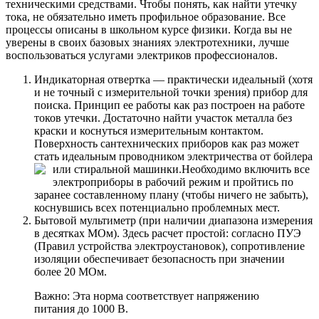
техническими средствами. Чтобы понять, как найти утечку
тока, не обязательно иметь профильное образование. Все
процессы описаны в школьном курсе физики. Когда вы не
уверены в своих базовых знаниях электротехники, лучше
воспользоваться услугами электриков профессионалов.
Индикаторная отвертка — практически идеальный (хотя
и не точный с измерительной точки зрения) прибор для
поиска. Принцип ее работы как раз построен на работе
токов утечки. Достаточно найти участок металла без
краски и коснуться измерительным контактом.
Поверхность сантехнических приборов как раз может
стать идеальным проводником электричества от бойлера
или стиральной машинки.
Необходимо включить все
электроприборы в рабочий режим и пройтись по
заранее составленному плану (чтобы ничего не забыть),
коснувшись всех потенциально проблемных мест.
Бытовой мультиметр (при наличии диапазона измерения
в десятках МОм). Здесь расчет простой: согласно ПУЭ
(Правил устройства электроустановок), сопротивление
изоляции обеспечивает безопасность при значении
более 20 МОм.
Важно: Эта норма соответствует напряжению
питания до 1000 В.