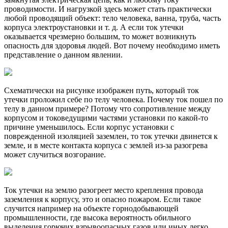
проводимости. И нагрузкой здесь может стать практически
любой проводящий объект: тело человека, ванна, труба, часть
корпуса электроустановки и т. д. А если ток утечки
оказывается чрезмерно большим, то может возникнуть
опасность для здоровья людей. Вот почему необходимо иметь
представление о данном явлении.
Схематически на рисунке изображен путь, который ток
утечки проложил себе по телу человека. Почему ток пошел по
телу в данном примере? Потому что сопротивление между
корпусом и токоведущими частями установки по какой-то
причине уменьшилось. Если корпус установки с
поврежденной изоляцией заземлен, то ток утечки двинется к
земле, и в месте контакта корпуса с землей из-за разогрева
может случиться возгорание.
Ток утечки на землю разогреет место крепления провода
заземления к корпусу, это и опасно пожаром. Если такое
случится например на объекте горнодобывающей
промышленности, где высока вероятность обильного
выделения горючих взрывоопасных газов или иных легко