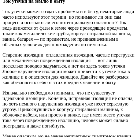
Ток утечки на землю в быту
Ток утечки может создать проблемы и в быту, некоторые люди
часто используют этот термин, но понимают ли они сам
процесс и осознают ли его потенциальную опасность? Ток
ведь движется от фазы к земле через проводящие предметы,
такие как металлические трубы, корпус стиральной машины,
ванна, батарея — по предметам, не предназначенным в
обычных условиях для прохождения по ним тока.
Старение изоляции, оплавленная изоляция, частые перегрузки
или механически поврежденная изоляция — вот лишь
несколько поводов задуматься, а нет ли здесь токов утечки.
Любое нарушение изоляции может привести к утечке тока в
жилище и к опасности для жильцов. Давайте же разберемся,
как обезопасить себя от этих вредных явлений в быту.
Изначально необходимо понимать, что не существует
идеальной изоляции. Конечно, исправная изоляция не опасна,
но хоть немного нарушенная изоляция уже несет серьезную
угрозу. Прикоснувшись к корпусу стиральной машины, к
оболочке кабеля, или просто к вилке, где имеет место утечка
тока через поврежденную изоляцию, человек может сильно
пострадать и даже погибнуть.
Менее опасным, но не менее неприятным симптомом утечки