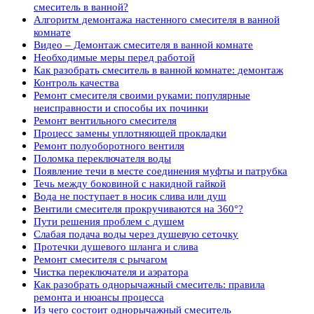
смеситель в ванной?
Алгоритм демонтажа настенного смесителя в ванной
комнате
Видео – Демонтаж смесителя в ванной комнате
Необходимые меры перед работой
Как разобрать смеситель в ванной комнате: демонтаж
Контроль качества
Ремонт смесителя своими руками: популярные
неисправности и способы их починки
Ремонт вентильного смесителя
Процесс замены уплотняющей прокладки
Ремонт полуоборотного вентиля
Поломка переключателя воды
Появление течи в месте соединения муфты и патрубка
Течь между боковиной с накидной гайкой
Вода не поступает в носик слива или душ
Вентили смесителя прокручиваются на 360°?
Пути решения проблем с душем
Слабая подача воды через душевую сеточку
Протечки душевого шланга и слива
Ремонт смесителя с рычагом
Чистка переключателя и аэратора
Как разобрать однорычажный смеситель: правила
ремонта и нюансы процесса
Из чего состоит однорычажный смеситель