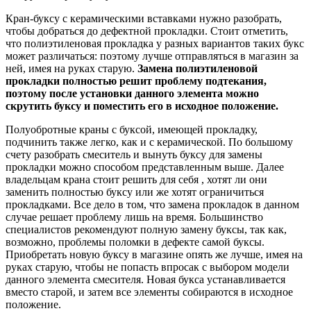
Кран-буксу с керамическими вставками нужно разобрать,
чтобы добраться до дефектной прокладки. Стоит отметить,
что полиэтиленовая прокладка у разных вариантов таких букс
может различаться: поэтому лучше отправляться в магазин за
ней, имея на руках старую.
Замена полиэтиленовой
прокладки полностью решит проблему подтекания,
поэтому после установки данного элемента можно
скрутить буксу и поместить его в исходное положение.
Полуобротные краны с буксой, имеющей прокладку,
подчинить также легко, как и с керамической. По большому
счету разобрать смеситель и вынуть буксу для замены
прокладки можно способом представленным выше. Далее
владельцам крана стоит решить для себя , хотят ли они
заменить полностью буксу или же хотят ограничиться
прокладками. Все дело в том, что замена прокладок в данном
случае решает проблему лишь на время. Большинство
специалистов рекомендуют полную замену буксы, так как,
возможно, проблемы поломки в дефекте самой буксы.
Приобретать новую буксу в магазине опять же лучше, имея на
руках старую, чтобы не попасть впросак с выбором модели
данного элемента смесителя. Новая букса устанавливается
вместо старой, и затем все элементы собираются в исходное
положение.