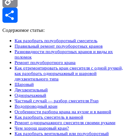
Copy
Link
Отправить
Содержимое статьи:
Как разобрать полуоборотный смеситель
Правильный ремонт полуоборотных кранов
Разновидности полуоборотных кранов и виды их
поломок
Ремонт полуоборотного крана
Как отремонтировать кран смесителя с одной ручкой,
как разобрать однорычажный и шаровой
двухвентильного типа
Шаровый
Двухвентильный
Однорычажный
Частный случай — разбор смесителя Frap
Водопроводный кран
Особенности разбора крана на кухне и в ванной
Как разобрать смеситель в ванной
Ремонт однорычажного смесителя своими руками
Чем хорош шаровый кран?
Как разобрать вентильный или полуоборотный