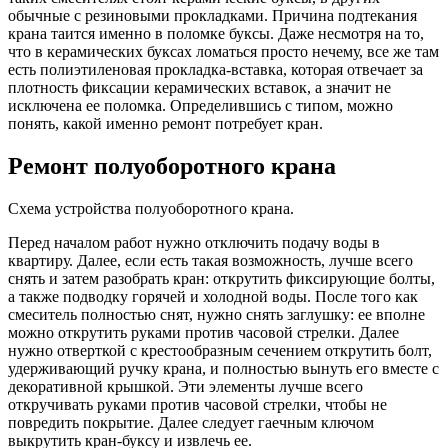
обычные с резиновыми прокладками. Причина подтекания
крана таится именно в поломке буксы. Даже несмотря на то,
что в керамических буксах ломаться просто нечему, все же там
есть полиэтиленовая прокладка-вставка, которая отвечает за
плотность фиксации керамических вставок, а значит не
исключена ее поломка. Определившись с типом, можно
понять, какой именно ремонт потребует кран.
Ремонт полуоборотного крана
Схема устройства полуоборотного крана.
Перед началом работ нужно отключить подачу воды в
квартиру. Далее, если есть такая возможность, лучше всего
снять и затем разобрать кран: открутить фиксирующие болты,
а также подводку горячей и холодной воды. После того как
смеситель полностью снят, нужно снять заглушку: ее вполне
можно открутить руками против часовой стрелки. Далее
нужно отверткой с крестообразным сечением открутить болт,
удерживающий ручку крана, и полностью вынуть его вместе с
декоративной крышкой. Эти элементы лучше всего
откручивать руками против часовой стрелки, чтобы не
повредить покрытие. Далее следует гаечным ключом
выкрутить кран-буксу и извлечь ее.