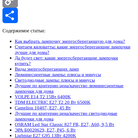
Copy
Link
Отправить
Содержимое статьи:
Как выбрать лампочку энергосберегающую для дома?
Считаем киловатты: какие энергосберегающие лампочки
лучше для дома?
Да будет свет: какие энергосберегающие лампочки
купить?
Виды энергосберегающих ламп
Люминесцентные лампы: плюсы и минусы
Светодиодные лампы: плюсы и минусы
Лучшие по критерию цена/качество люминесцентные
лампочки для дома
VOLPE E14 T2 15Вт 6400K
TDM ЕLECTRIC E27 T2 20 Вт 6500K
Camelion 10407, Е27, 45 Вт
Лучшие по критерию цена/качество светодиодные
лампочки для дома
OSRAM Led Star Classic 827 FR, E27, A60, 9,5 Вт
ЭРА Б0020629, E27, P45, 6 Вт
Lightstar E27 G95 13Вт 4200K