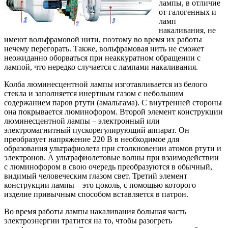
лампы, в отличие
от галогенных и
ламп
накаливания, не
имеют вольфрамовой нити, поэтому во время их работы
нечему перегорать. Также, вольфрамовая нить не сможет
неожиданно оборваться при неаккуратном обращении с
лампой, что нередко случается с лампами накаливания.
Колба люминесцентной лампы изготавливается из белого
стекла и заполняется инертным газом с небольшим
содержанием паров ртути (амальгама). С внутренней стороны
она покрывается люминофором. Второй элемент конструкции
люминесцентной лампы – электронный или
электромагнитный пускорегулирующий аппарат. Он
преобразует напряжение 220 В в необходимое для
образования ультрафиолета при столкновении атомов ртути и
электронов. А ультрафиолетовые волны при взаимодействии
с люминофором в свою очередь преобразуются в обычный,
видимый человеческим глазом свет. Третий элемент
конструкции лампы – это цоколь, с помощью которого
изделие привычным способом вставляется в патрон.
Во время работы лампы накаливания большая часть
электроэнергии тратится на то, чтобы разогреть