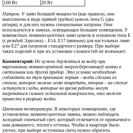
100 Вт
20 Вт
Патрон
. У ламп большой мощности (как правило, они
выполнены в виде прямой трубки) цоколь типа G (два
штыря), и для них нужны специальные патроны. Они
используются в лампах, освещающих большие помещения. У
компактных люминесцентных ламп цоколь в основном типа Е
(с резьбой Эдисона) – Е14, Е17 (миньон) для настольных ламп
или Е27 для патронов стандартного размера. При выборе
таких изделий и при их установке сложностей не возникает.
Комментарий:
Не нужно держаться за колбу при
вкручивании люминесцентной энергосберегающей лампы в
светильник или другой прибор. Это условие необходимо
соблюдать по двум причинам: первая – колба сделана из
стекла, которое можно легко повредить, вторая – на стекле
останутся следы, которые во время работы могут
нагреваться сильнее остальной поверхности, что может
привести к разрыву колбы.
Цветовая температура
. В некоторых помещениях, где
установлены люминесцентные лампы, можно наблюдать
холодный синеватый свет, который отличается от привычного
нам домашнего, теплого оттенка. Чтобы в квартире было
уютно, при выборе источника света нужно обратить