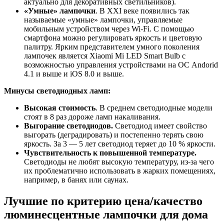
актуально для декоративных светильников).
«Умные» лампочки
. В XXI веке появились так
называемые «умные» лампочки, управляемые
мобильным устройством через Wi-Fi. С помощью
смартфона можно регулировать яркость и цветовую
палитру. Ярким представителем умного поколения
лампочек является Xiaomi Mi LED Smart Bulb с
возможностью управления устройствами на ОС Andorid
4.1 и выше и iOS 8.0 и выше.
Минусы светодиодных ламп:
Высокая стоимость
. В среднем светодиодные модели
стоят в 8 раз дороже ламп накаливания.
Выгорание светодиодов.
Светодиод имеет свойство
выгорать (деградировать) и постепенно терять свою
яркость. За 3 — 5 лет светодиод теряет до 10 % яркости.
Чувствительность к повышенной температуре.
Светодиоды не любят высокую температуру, из-за чего
их проблематично использовать в жарких помещениях,
например, в банях или саунах.
Лучшие по критерию цена/качество
люминесцентные лампочки для дома