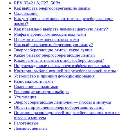
REV 32421 8, E27, 50Вт
Как выбрать энергосберегающие лампы
Содержание:
Как устроены люминесцентные энергосберегающие
лампы?
Как правильно выбрать люминесцентную лампу?
Мифы о вреде люминесцентных ламп
О ремонте люминесцентных ламп
Как выбрать энергосберегающую лампу?
Энергосберегающие лампы: какие лучше
Какие бывают энергосберегающие лампы?
Какие лампы относятся к энергосберегающим?
Подтвержденные плюсы энергоэффективных ламп
Критерии выбора лучшей энергосберегающей лампы
Устройство и принцип функционирования
Разновидности ламп
Сравнение с аналогами
Решающие критерии выбора
Утилизация
Энергосберегающие лампочки — плюсы и минусы
Область применения энергосберегающих ламп
Описание разновидностей энергосберегающих ламп их
плюсы и минусы
Галогеновые
Люминесцентные