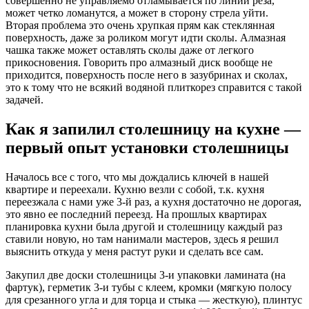
совершенно не управляемо отламывается по линии реза,
может четко ломанутся, а может в сторону стрела уйти.
Вторая проблема это очень хрупкая прям как стеклянная
поверхность, даже за роликом могут идти сколы. Алмазная
чашка также может оставлять сколы даже от легкого
прикосновения. Говорить про алмазный диск вообще не
приходится, поверхность после него в зазубринах и сколах,
это к тому что не всякий водяной плиткорез справится с такой
задачей.
Как я запилил столешницу на кухне —
первый опыт установки столешницы
Началось все с того, что мы дождались ключей в нашей
квартире и переехали. Кухню везли с собой, т.к. кухня
переезжала с нами уже 3-й раз, а кухня достаточно не дорогая,
это явно ее последний переезд. На прошлых квартирах
планировка кухни была другой и столешницу каждый раз
ставили новую, но там нанимали мастеров, здесь я решил
выяснить откуда у меня растут руки и сделать все сам.
Закупил две доски столешницы 3-и упаковки ламината (на
фартук), герметик 3-и тубы с клеем, кромки (мягкую полосу
для срезанного угла и для торца и стыка — жесткую), плинтус