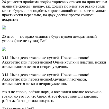
24 решается проблема подбоя торцевых стыков на приклееном
ламинате срезом «замка», т.к. ходить по нему все равно вряли
кто-то будет, а вот подбить «присосавшийся» на клее ламинат
практически нереально, на двух досках просто сбилось
покрытие
25 итог — по краю ламината будет пущен декоративный
уголок (еще не купил) Всё!
З.Ы. Имел дело с такой же кухней. Ножки — говно!
Аккуратно при перестановке! Очень хрупкий пластик, ножки
отламываются легко и непринужденно.
З.Ы. Имел дело с такой же кухней. Ножки — говно!
Аккуратно при перестановке!Хрупкая пластмасса,
отламывается легко и непринужденно.
так я не спорю, лобзик норм, а вот пилки вполне возможно
говно, но это то, что было. А вот фрезер мне для разовых
работ жаба запретила покупать
Добавлено в 13:47