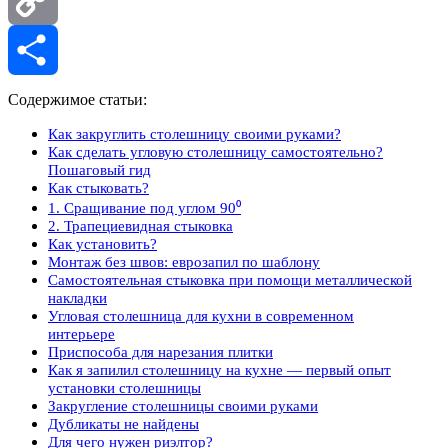
Copy
Link
Отправить
Содержимое статьи:
Как закруглить столешницу своими руками?
Как сделать угловую столешницу самостоятельно?
Пошаговый гид
Как стыковать?
1. Сращивание под углом 90⁰
2. Трапециевидная стыковка
Как установить?
Монтаж без швов: еврозапил по шаблону
Самостоятельная стыковка при помощи металлической
накладки
Угловая столешница для кухни в современном
интерьере
Приспособа для нарезания плитки
Как я запилил столешницу на кухне — первый опыт
установки столешницы
Закругление столешницы своими руками
Дубликаты не найдены
Для чего нужен риэлтор?