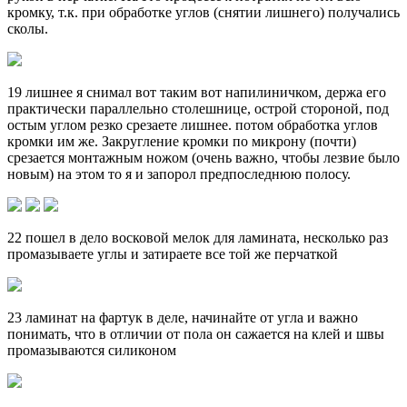
кромку, т.к. при обработке углов (снятии лишнего) получались
сколы.
19 лишнее я снимал вот таким вот напилиничком, держа его
практически параллельно столешнице, острой стороной, под
остым углом резко срезаете лишнее. потом обработка углов
кромки им же. Закругление кромки по микрону (почти)
срезается монтажным ножом (очень важно, чтобы лезвие было
новым) на этом то я и запорол предпоследнюю полосу.
22 пошел в дело восковой мелок для ламината, несколько раз
промазываете углы и затираете все той же перчаткой
23 ламинат на фартук в деле, начинайте от угла и важно
понимать, что в отличии от пола он сажается на клей и швы
промазываются силиконом