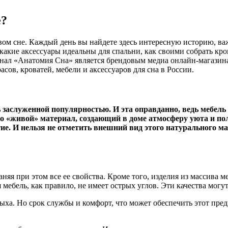
е?
вом сне. Каждый день вы найдете здесь интересную историю, ва
, какие аксессуары идеальны для спальни, как своими собрать к
урнал «Анатомия Сна» является брендовым медиа онлайн-магази
ов, кроватей, мебели и аксессуаров для сна в России.
 заслуженной популярностью. И эта оправданно, ведь мебель 
это «живой» материал, создающий в доме атмосферу уюта и п
ие. И нельзя не отметить внешний вид этого натурального м
няя при этом все ее свойства. Кроме того, изделия из массива 
 мебель, как правило, не имеет острых углов. Эти качества мог
дыха. Но срок службы и комфорт, что может обеспечить этот пред