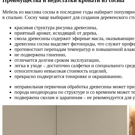
Преимущества и недостатки кровати из сосны
Мебель из массива сосны в последние годы набирает популярн
в спальне. Сосну чаще выбирают для создания деревенского ст
красивая структура рисунка древесины,
приятный аромат, исходящий от дерева,
смола древесины содержит эфирные масла, оказывающие 
древесина сосны выделяет фитонциды, что служит профи
противостоит перепадам температур и повышенной влаж
не подвержена гниению,
отличается долгим сроком эксплуатации,
легка в уходе – достаточно салфетки и специального сред
относительно невысокая стоимость изделий,
прекрасно подвергается тонировке и окрашиванию.
неправильная первичная обработка древесины может при
порода неоднородна по структуре и со временем может т
подвержена сколам и царапинам – не рекомендуется для у