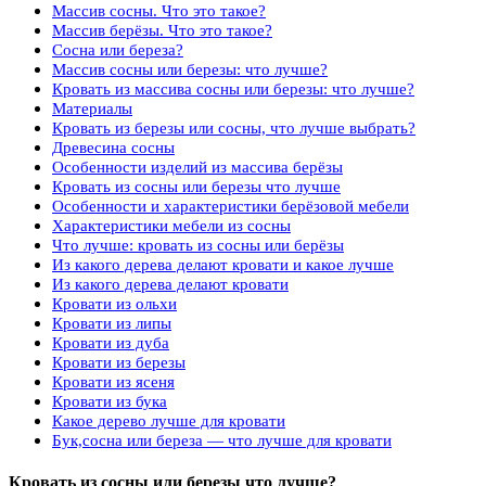
Массив сосны. Что это такое?
Массив берёзы. Что это такое?
Сосна или береза?
Массив сосны или березы: что лучше?
Кровать из массива сосны или березы: что лучше?
Материалы
Кровать из березы или сосны, что лучше выбрать?
Древесина сосны
Особенности изделий из массива берёзы
Кровать из сосны или березы что лучше
Особенности и характеристики берёзовой мебели
Характеристики мебели из сосны
Что лучше: кровать из сосны или берёзы
Из какого дерева делают кровати и какое лучше
Из какого дерева делают кровати
Кровати из ольхи
Кровати из липы
Кровати из дуба
Кровати из березы
Кровати из ясеня
Кровати из бука
Какое дерево лучше для кровати
Бук,сосна или береза — что лучше для кровати
Кровать из сосны или березы что лучше?