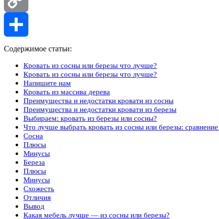
Copy
Link
Отправить
Содержимое статьи:
Кровать из сосны или березы что лучше?
Кровать из сосны или березы что лучше?
Напишите нам
Кровать из массива дерева
Преимущества и недостатки кровати из сосны
Преимущества и недостатки кровати из березы
Выбираем: кровать из березы или сосны?
Что лучше выбрать кровать из сосны или березы: сравнение
Сосна
Плюсы
Минусы
Береза
Плюсы
Минусы
Схожесть
Отличия
Вывод
Какая мебель лучше — из сосны или березы?