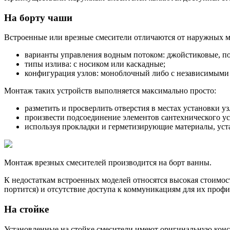
На борту чаши
Встроенные или врезные смесители отличаются от наружных мо
варианты управления водным потоком: джойстиковые, п
типы излива: с носиком или каскадные;
конфигурация узлов: моноблочный либо с независимыми э
Монтаж таких устройств выполняется максимально просто:
разметить и просверлить отверстия в местах установки уз
произвести подсоединение элементов сантехнического у
используя прокладки и герметизирующие материалы, уст
Монтаж врезных смесителей производится на борт ванны.
К недостаткам встроенных моделей относятся высокая стоимост
портится) и отсутствие доступа к коммуникациям для их профи
На стойке
Установленные на стойке смесители имеют оригинальную конст