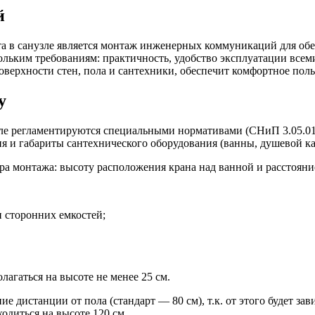
й
а в санузле является монтаж инженерных коммуникаций для обе
ольким требованиям: практичность, удобство эксплуатации всем
оверхности стен, пола и сантехники, обеспечит комфортное пол
у
е регламентируются специальными нормативами (СНиП 3.05.01-8
ия и габариты сантехнического оборудования (ванны, душевой к
 монтажа: высоту расположения крана над ванной и расстояние 
 сторонних емкостей;
агаться на высоте не менее 25 см.
дистанции от пола (стандарт — 80 см), т.к. от этого будет зави
одиться на высоте 120 см.