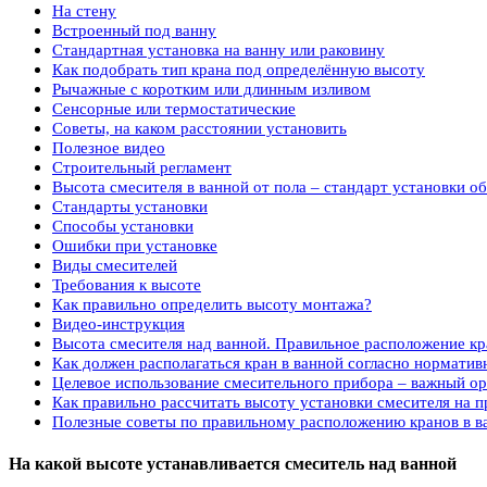
На стену
Встроенный под ванну
Стандартная установка на ванну или раковину
Как подобрать тип крана под определённую высоту
Рычажные с коротким или длинным изливом
Сенсорные или термостатические
Советы, на каком расстоянии установить
Полезное видео
Строительный регламент
Высота смесителя в ванной от пола – стандарт установки о
Стандарты установки
Способы установки
Ошибки при установке
Виды смесителей
Требования к высоте
Как правильно определить высоту монтажа?
Видео-инструкция
Высота смесителя над ванной. Правильное расположение кр
Как должен располагаться кран в ванной согласно нормати
Целевое использование смесительного прибора – важный о
Как правильно рассчитать высоту установки смесителя на п
Полезные советы по правильному расположению кранов в в
На какой высоте устанавливается смеситель над ванной