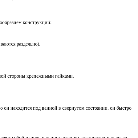
нообразием конструкций:
ваются раздельно).
тной стороны крепежными гайками.
то он находится под ванной в свернутом состоянии, он быстро
авляют собой напольную инсталляцию, установленную возле