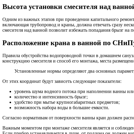
Высота установки смесителя над ванно
Одним из важных этапов при проведении капитального ремонт
включающая трубопровод и краны, должна отвечать сразу неск
смесителя над ванной позволит избежать попадания брызг на п
Расположение крана в ванной по СНиП
Правила обустройства водопроводной точки в домашнем санузл
конструкцию смесителя и способ его монтажа, места размещен
Установленные нормы определяют два основных параметра
От этих координат будут зависеть следующие показатели:
уровень шума водного потока при наполнении ванны или
количество и интенсивность брызг;
удобство при мытье крупногабаритных предметов;
возможность набора воды в большие емкости.
Согласно нормативам от поверхности ванны кран должен распол
Важным моментом при монтаже смесителя является и соблюдение 
Если прибор устанавливается в душе, от поддона он должен нах