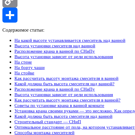
Copy
Link
Отправить
Содержимое статьи:
На какой высоте устанавливается смеситель над ванной
Высота установки смесителя над ванной
Расположение крана в ванной по СНиПу
Высота установки зависит от цели использования
На стене
На борту чаши
На стойке
Как рассчитать высоту монтажа смесителя в ванной
Какой должна быть высота смесителя над ванной?
Расположение крана в ванной по СНиПу
Высота установки зависит от цели использования
Как рассчитать высоту монтажа смесителя в ванной?
Советы по установке крана в ванной комнате
Установка крана своими руками — это несложно. Как опред
Какой должна быть высота смесителя над ванной
Строительный стандарт — СНиП
Оптимальное расстояние от пола, на котором устанавливает
Способы монтажа смесителей