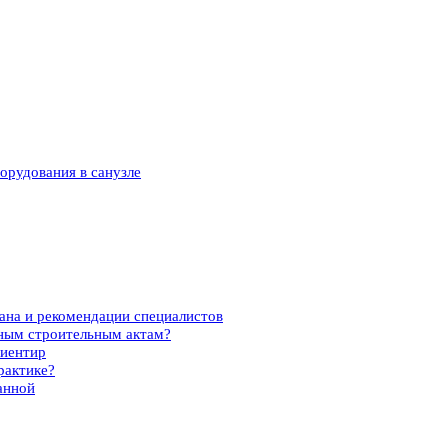
борудования в санузле
ана и рекомендации специалистов
вным строительным актам?
риентир
рактике?
анной