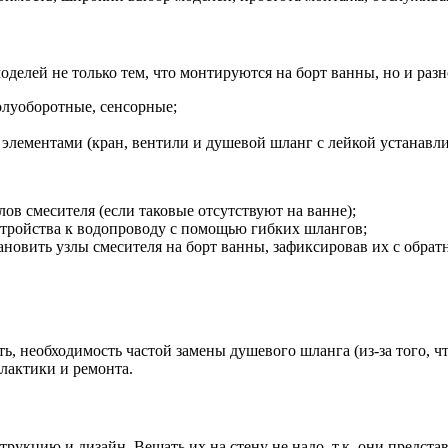
делей не только тем, что монтируются на борт ванны, но и раз
олуоборотные, сенсорные;
лементами (кран, вентили и душевой шланг с лейкой устанавли
лов смесителя (если таковые отсутствуют на ванне);
стройства к водопроводу с помощью гибких шлангов;
ановить узлы смесителя на борт ванны, зафиксировав их с обра
ь, необходимость частой замены душевого шланга (из-за того, ч
лактики и ремонта.
рукцию и дизайн. Вешать их на стену не надо, т.к. они предст