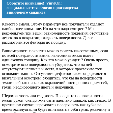
Обратите внимание!
VinylOn:
специальные технологии производства
винилового сайдинга
Качество эмали. Этому параметру все покупатели уделяют
наибольшее внимание. Но на что надо смотреть? Мы
рекомендуем три вещи: равномерность покрытия; отсутствие
дефектов в покрытии; гладкость поверхности. Далее
рассмотрим все факторы по порядку.
Равномерность покрытия можно считать качественным, если
по всей поверхности ванны нанесенная эмаль имеет
одинаковую толщину. Как это можно увидеть? Очень просто,
осмотрите всю поверхность и убедитесь, что на ней
отсутствуют наплывы и места, в которых просвечивается
основание ванны. Отсутствие дефектов также определяется
визуальным осмотром. Убедитесь, что бы на поверхности
эмали не было ни каких вкраплений посторонних примесей,
грязи, неоднородного цвета и недоливов.
Шероховатость или гладкость. Проведите по поверхности
эмали рукой, она должна быть идеально гладкой, как стекло. В
противном случае шероховатая поверхность как губка во
время эксплуатации будет впитывать в себя грязь, ржавчину и