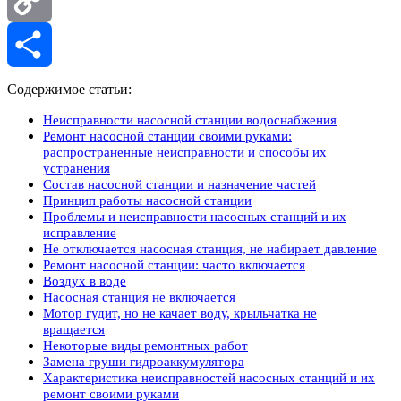
Copy
Link
Отправить
Содержимое статьи:
Неисправности насосной станции водоснабжения
Ремонт насосной станции своими руками:
распространенные неисправности и способы их
устранения
Состав насосной станции и назначение частей
Принцип работы насосной станции
Проблемы и неисправности насосных станций и их
исправление
Не отключается насосная станция, не набирает давление
Ремонт насосной станции: часто включается
Воздух в воде
Насосная станция не включается
Мотор гудит, но не качает воду, крыльчатка не
вращается
Некоторые виды ремонтных работ
Замена груши гидроаккумулятора
Характеристика неисправностей насосных станций и их
ремонт своими руками