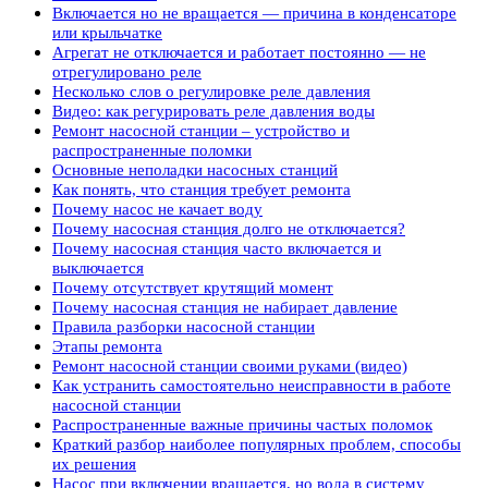
Включается но не вращается — причина в конденсаторе
или крыльчатке
Агрегат не отключается и работает постоянно — не
отрегулировано реле
Несколько слов о регулировке реле давления
Видео: как регурировать реле давления воды
Ремонт насосной станции – устройство и
распространенные поломки
Основные неполадки насосных станций
Как понять, что станция требует ремонта
Почему насос не качает воду
Почему насосная станция долго не отключается?
Почему насосная станция часто включается и
выключается
Почему отсутствует крутящий момент
Почему насосная станция не набирает давление
Правила разборки насосной станции
Этапы ремонта
Ремонт насосной станции своими руками (видео)
Как устранить самостоятельно неисправности в работе
насосной станции
Распространенные важные причины частых поломок
Краткий разбор наиболее популярных проблем, способы
их решения
Насос при включении вращается, но вода в систему