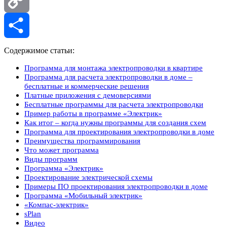
Copy
Link
Отправить
Содержимое статьи:
Программа для монтажа электропроводки в квартире
Программа для расчета электропроводки в доме –
бесплатные и коммерческие решения
Платные приложения с демоверсиями
Бесплатные программы для расчета электропроводки
Пример работы в программе «Электрик»
Как итог – когда нужны программы для создания схем
Программа для проектирования электропроводки в доме
Преимущества программирования
Что может программа
Виды программ
Программа «Электрик»
Проектирование электрической схемы
Примеры ПО проектирования электропроводки в доме
Программа «Мобильный электрик»
«Компас-электрик»
sPlan
Видео