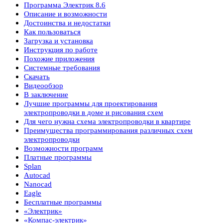
Программа Электрик 8.6
Описание и возможности
Достоинства и недостатки
Как пользоваться
Загрузка и установка
Инструкция по работе
Похожие приложения
Системные требования
Скачать
Видеообзор
В заключение
Лучшие программы для проектирования
электропроводки в доме и рисования схем
Для чего нужна схема электропроводки в квартире
Преимущества программирования различных схем
электропроводки
Возможности программ
Платные программы
Splan
Autocad
Nanocad
Eagle
Бесплатные программы
«Электрик»
«Компас-электрик»