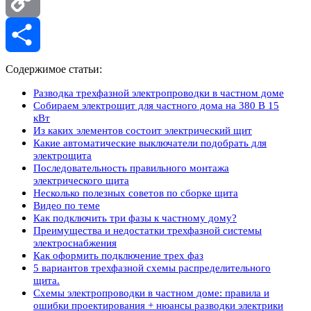
Copy
Link
Отправить
Содержимое статьи:
Разводка трехфазной электропроводки в частном доме
Собираем электрощит для частного дома на 380 В 15
кВт
Из каких элементов состоит электрический щит
Какие автоматические выключатели подобрать для
электрощита
Последовательность правильного монтажа
электрического щита
Несколько полезных советов по сборке щита
Видео по теме
Как подключить три фазы к частному дому?
Преимущества и недостатки трехфазной системы
электроснабжения
Как оформить подключение трех фаз
5 вариантов трехфазной схемы распределительного
щита.
Схемы электропроводки в частном доме: правила и
ошибки проектирования + нюансы разводки электрики