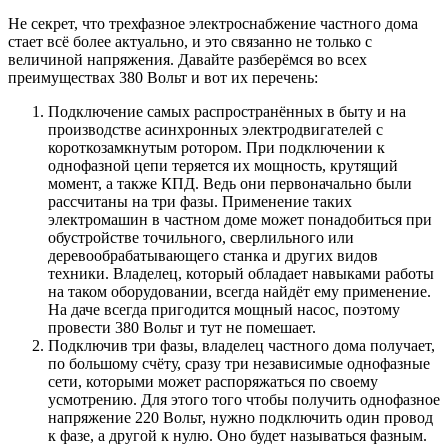
Не секрет, что трехфазное электроснабжение частного дома
стает всё более актуально, и это связанно не только с
величиной напряжения. Давайте разберёмся во всех
преимуществах 380 Вольт и вот их перечень:
Подключение самых распространённых в быту и на
производстве асинхронных электродвигателей с
короткозамкнутым ротором. При подключении к
однофазной цепи теряется их мощность, крутящий
момент, а также КПД. Ведь они первоначально были
рассчитаны на три фазы. Применение таких
электромашин в частном доме может понадобиться при
обустройстве точильного, сверлильного или
деревообрабатывающего станка и других видов
техники. Владелец, который обладает навыками работы
на таком оборудовании, всегда найдёт ему применение.
На даче всегда пригодится мощный насос, поэтому
провести 380 Вольт и тут не помешает.
Подключив три фазы, владелец частного дома получает,
по большому счёту, сразу три независимые однофазные
сети, которыми может распоряжаться по своему
усмотрению. Для этого того чтобы получить однофазное
напряжение 220 Вольт, нужно подключить один провод
к фазе, а другой к нулю. Оно будет называться фазным.