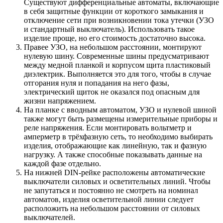
Существуют дифференциальные автоматы, включающие
в себя защитные функции от короткого замыкания и
отключение сети при возникновении тока утечки (УЗО
и стандартный выключатель). Использовать такое
изделие проще, но его стоимость достаточно высока.
Правее УЗО, на небольшом расстоянии, монтируют
нулевую шину. Современные шины предусматривают
между медной планкой и корпусом щита пластиковый
диэлектрик. Выполняется это для того, чтобы в случае
отгорания нуля и попадания на него фазы,
электрический щиток не оказался под опасным для
жизни напряжением.
На планке с вводным автоматом, УЗО и нулевой шиной
также могут быть размещены измерительные приборы и
реле напряжения. Если монтировать вольтметр и
амперметр в трёхфазную сеть, то необходимо выбирать
изделия, отображающие как линейную, так и фазную
нагрузку. А также способные показывать данные на
каждой фазе отдельно.
На нижней DIN-рейке расположены автоматические
выключатели силовых и осветительных линий. Чтобы
не запутаться и постоянно не смотреть на номинал
автоматов, изделия осветительной линии следует
расположить на небольшом расстоянии от силовых
выключателей.