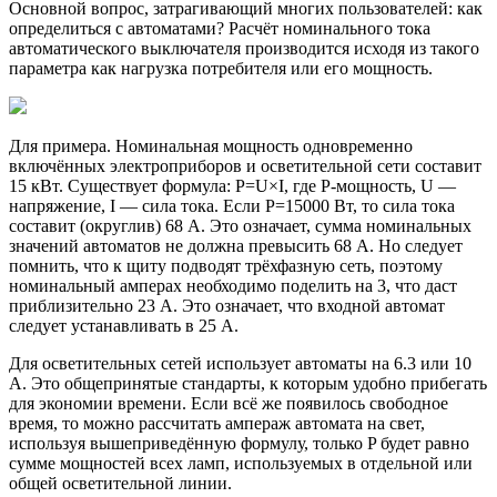
Основной вопрос, затрагивающий многих пользователей: как
определиться с автоматами? Расчёт номинального тока
автоматического выключателя производится исходя из такого
параметра как нагрузка потребителя или его мощность.
Для примера. Номинальная мощность одновременно
включённых электроприборов и осветительной сети составит
15 кВт. Существует формула: P=U×I, где P-мощность, U —
напряжение, I — сила тока. Если P=15000 Вт, то сила тока
составит (округлив) 68 А. Это означает, сумма номинальных
значений автоматов не должна превысить 68 А. Но следует
помнить, что к щиту подводят трёхфазную сеть, поэтому
номинальный амперах необходимо поделить на 3, что даст
приблизительно 23 А. Это означает, что входной автомат
следует устанавливать в 25 А.
Для осветительных сетей использует автоматы на 6.3 или 10
А. Это общепринятые стандарты, к которым удобно прибегать
для экономии времени. Если всё же появилось свободное
время, то можно рассчитать ампераж автомата на свет,
используя вышеприведённую формулу, только P будет равно
сумме мощностей всех ламп, используемых в отдельной или
общей осветительной линии.