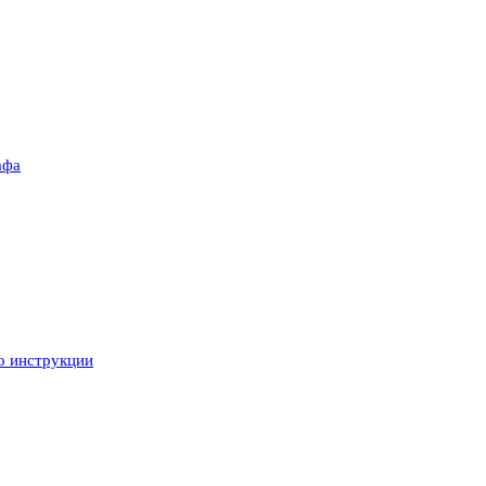
афа
ео инструкции