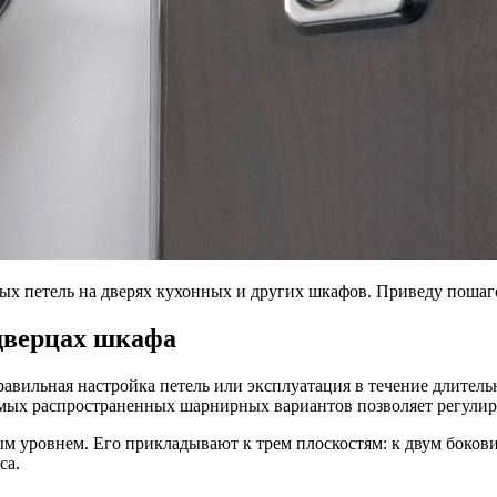
ьных петель на дверях кухонных и других шкафов. Приведу поша
 дверцах шкафа
авильная настройка петель или эксплуатация в течение длител
мых распространенных шарнирных вариантов позволяет регулиров
ым уровнем. Его прикладывают к трем плоскостям: к двум боков
са.