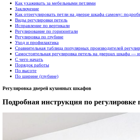
Как ухаживать за мебельными петлями
Заключение
Как отрегулировать петли на дверце шкафа самому: подроб
Виды регулировки петель
Исправление по вертикали
Регулирование по горизонтали
Регулировка по глубине
Уход и профилактика
Сравнительная таблица популярных производителей регули
Самостоятельная регулировка петель на дверцах шкафа — и
С чего начать
Порядок работы
По высоте
По ширине (глубине)
Регулировка дверей кухонных шкафов
Подробная инструкция по регулировке 