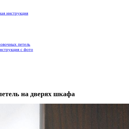
ная инструкция
ровочных петель
нструкция с фото
петель на дверях шкафа