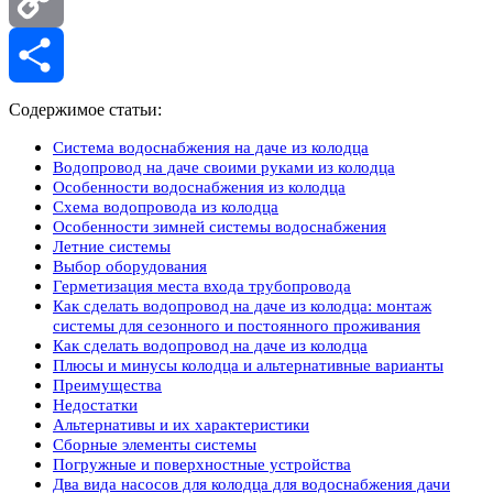
Copy
Link
Отправить
Содержимое статьи:
Система водоснабжения на даче из колодца
Водопровод на даче своими руками из колодца
Особенности водоснабжения из колодца
Схема водопровода из колодца
Особенности зимней системы водоснабжения
Летние системы
Выбор оборудования
Герметизация места входа трубопровода
Как сделать водопровод на даче из колодца: монтаж
системы для сезонного и постоянного проживания
Как сделать водопровод на даче из колодца
Плюсы и минусы колодца и альтернативные варианты
Преимущества
Недостатки
Альтернативы и их характеристики
Сборные элементы системы
Погружные и поверхностные устройства
Два вида насосов для колодца для водоснабжения дачи