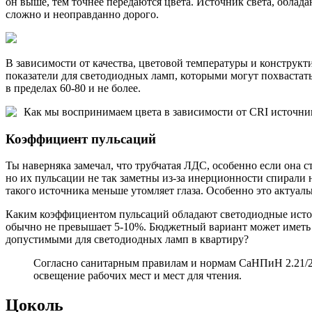
он выше, тем точнее передаются цвета. Источник света, обла
сложно и неоправданно дорого.
В зависимости от качества, цветовой температуры и конструкт
показатели для светодиодных ламп, которыми могут похвастать
в пределах 60-80 и не более.
Как мы воспринимаем цвета в зависимости от CRI источни
Коэффициент пульсаций
Ты наверняка замечал, что трубчатая ЛДС, особенно если она с
но их пульсации не так заметны из-за инерционности спирали 
такого источника меньше утомляет глаза. Особенно это актуал
Каким коэффициентом пульсаций обладают светодиодные источ
обычно не превышает 5-10%. Бюджетный вариант может иметь 1
допустимыми для светодиодных ламп в квартиру?
Согласно санитарным правилам и нормам СаНПиН 2.21/2.
освещение рабочих мест и мест для чтения.
Цоколь