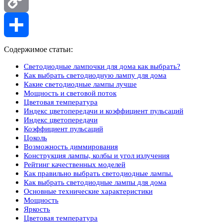
Copy
Link
Отправить
Содержимое статьи:
Светодиодные лампочки для дома как выбрать?
Как выбрать светодиодную лампу для дома
Какие светодиодные лампы лучше
Мощность и световой поток
Цветовая температура
Индекс цветопередачи и коэффициент пульсаций
Индекс цветопередачи
Коэффициент пульсаций
Цоколь
Возможность диммирования
Конструкция лампы, колбы и угол излучения
Рейтинг качественных моделей
Как правильно выбрать светодиодные лампы.
Как выбрать светодиодные лампы для дома
Основные технические характеристики
Мощность
Яркость
Цветовая температура