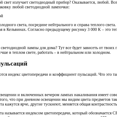
й свет излучает светодиодный прибор? Оказывается, любой. Все 
паковку любой светодиодной лампочки:
ой
лодного света, посредине нейтрального и справа теплого света.
ая в Кельвинах. Согласно предыдущему рисунку 3 000 К – это те
ветодиодной лампы для дома? Тут все будет зависеть от твоих п
чше в теплом свете, работать – в нейтральном или холодном.
пульсаций
тся индекс цветопередачи и коэффициент пульсаций. Что это та
 освещении и включенных вечером лампах накаливания имеет со
а того, что при дневном освещении мы видим цвета предметов так
а кажутся ярче, другие тускнеют, меняется общая контрастность
 называется индексом цветопередачи, который обозначается CRI 