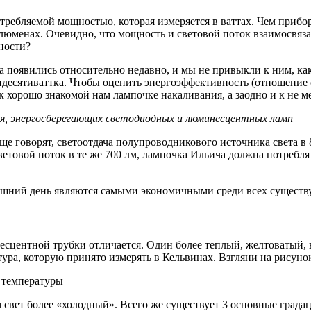
требляемой мощностью, которая измеряется в ваттах. Чем прибор 
 люменах. Очевидно, что мощность и световой поток взаимосвяз
ности?
а появились относительно недавно, и мы не привыкли к ним, как
тидесятиваттка. Чтобы оценить энергоэффективность (отношение
к хорошо знакомой нам лампочке накаливания, а заодно и к не 
я, энергосберегающих светодиодных и люминесцентных ламп
ще говорят, светоотдача полупроводникового источника света в
етовой поток в те же 700 лм, лампочка Ильича должна потреблят
яшний день являются самыми экономичными среди всех существ
есцентной трубки отличается. Один более теплый, желтоватый, 
тура, которую принято измерять в Кельвинах. Взгляни на рисуно
й температуры
м свет более «холодный». Всего же существует 3 основные град