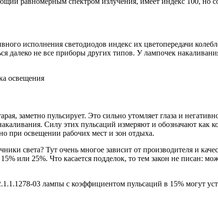
дающий равномерным спектром излучения, имеет индекс 100, но 
ивного исполнения светодиодов индекс их цветопередачи колебле
ся далеко не все приборы других типов. У лампочек накаливани
ка освещения
тарая, заметно пульсирует. Это сильно утомляет глаза и негатив
накаливания. Силу этих пульсаций измеряют и обозначают как к
ьно при освещении рабочих мест и зон отдыха.
ники света? Тут очень многое зависит от производителя и кач
5% или 25%. Что касается подделок, то тем закон не писан: мо
1.1.1278-03 лампы с коэффициентом пульсаций в 15% могут уст