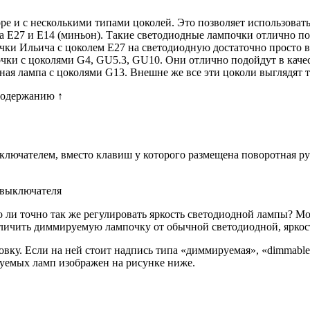
 и с несколькими типами цоколей. Это позволяет использовать
а Е27 и Е14 (миньон). Такие светодиодные лампочки отлично по
и Ильича с цоколем Е27 на светодиодную достаточно просто вы
ки с цоколями G4, GU5.3, GU10. Они отлично подойдут в качест
ая лампа с цоколями G13. Внешне же все эти цоколи выглядят т
содержанию ↑
ыключателем, вместо клавиш у которого размещена поворотная р
 выключателя
 ли точно так же регулировать яркость светодиодной лампы? Мож
личить диммируемую лампочку от обычной светодиодной, яркост
вку. Если на ней стоит надпись типа «диммируемая», «dimmable
руемых ламп изображен на рисунке ниже.