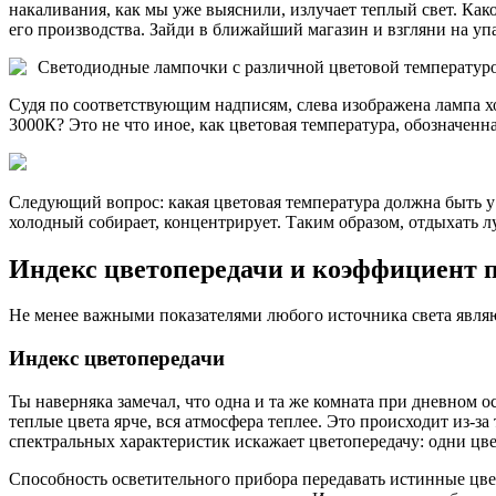
накаливания, как мы уже выяснили, излучает теплый свет. Како
его производства. Зайди в ближайший магазин и взгляни на у
Светодиодные лампочки с различной цветовой температур
Судя по соответствующим надписям, слева изображена лампа хо
3000К? Это не что иное, как цветовая температура, обозначенн
Следующий вопрос: какая цветовая температура должна быть у с
холодный собирает, концентрирует. Таким образом, отдыхать лу
Индекс цветопередачи и коэффициент 
Не менее важными показателями любого источника света являю
Индекс цветопередачи
Ты наверняка замечал, что одна и та же комната при дневном
теплые цвета ярче, вся атмосфера теплее. Это происходит из-з
спектральных характеристик искажает цветопередачу: одни цвет
Способность осветительного прибора передавать истинные цвета