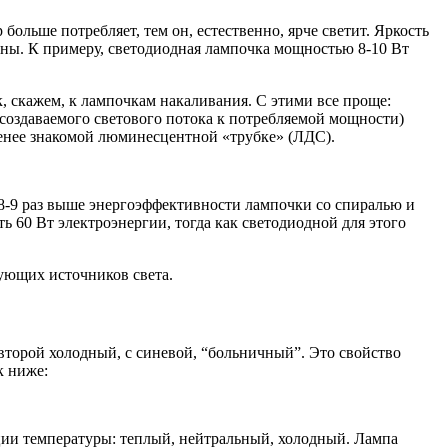
больше потребляет, тем он, естественно, ярче светит. Яркость
аны. К примеру, светодиодная лампочка мощностью 8-10 Вт
, скажем, к лампочкам накаливания. С этими все проще:
 создаваемого светового потока к потребляемой мощности)
менее знакомой люминесцентной «трубке» (ЛДС).
 8-9 раз выше энергоэффективности лампочки со спиралью и
ь 60 Вт электроэнергии, тогда как светодиодной для этого
ующих источников света.
второй холодный, с синевой, “больничный”. Это свойство
к ниже:
ации температуры: теплый, нейтральный, холодный. Лампа