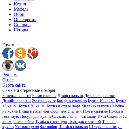
Кухня
Мебель
Обои
Освещение
Спальня
Шторы
Группы:
Реклама
О нас
Карта сайта
Самые интересные обзоры:
Бежевая спальня
Белая спальня
Декор спальни
Детские кроватки
Дизайн спальни
Желтая кухня
Комод в спальню
Кухня 10 кв. м.
Кухня
12 кв. м.
Кухня 20 кв. м.
Кухня в стиле лофт
Маленькая кухня
Мойка
на кухне
Ниша в гостиной
Обои для спальни
Пол в спальне
Полки в
гостиную
Посуда для кухни
Светлая спальня
Спальни Икеа
Спальня 12
кв. м.
Стеклообои
Тумба в гостиную
Тюль для гостиной
Тюль на
кухню
Уютная кухня
Фотообои
Шкаф в спальню
Шторы в гостиную