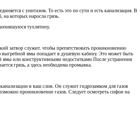
диняется с унитазом. То есть это по сути и есть канализация. В
, на которых наросла грязь.
акопившуюся тухлятину.
еский затвор служит. чтобы препятствовать проникновению
из выгребной ямы попадает в душевую кабину. Это может быть
ой ямы или конструктивными недостатками После устранения
ается грязь, а здесь необходима промывка.
канализации в ваш слив. Он служит гидрозамком для газов
 возможно проникновение газов. Следует осмотреть сифон на