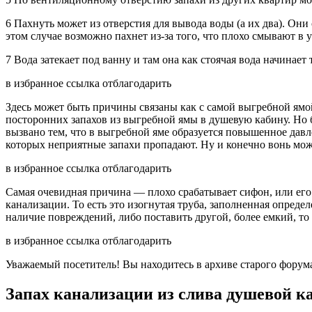
6 Пахнуть может из отверстия для вывода воды (а их два). Они с
этом случае возможно пахнет из-за того, что плохо смывают в у
7 Вода затекает под ванну и там она как стоячая вода начина
в избранное ссылка отблагодарить
Здесь может быть причины связаны как с самой выгребной ямой
посторонних запахов из выгребной ямы в душевую кабину. Но б
вызвано тем, что в выгребной яме образуется повышенное дав
которых неприятные запахи пропадают. Ну и конечно вонь може
в избранное ссылка отблагодарить
Самая очевидная причина — плохо срабатывает сифон, или его
канализации. То есть это изогнутая труба, заполненная опред
наличие повреждений, либо поставить другой, более емкий, то
в избранное ссылка отблагодарить
Уважаемый посетитель! Вы находитесь в архиве старого форума
Запах канализации из слива душевой к