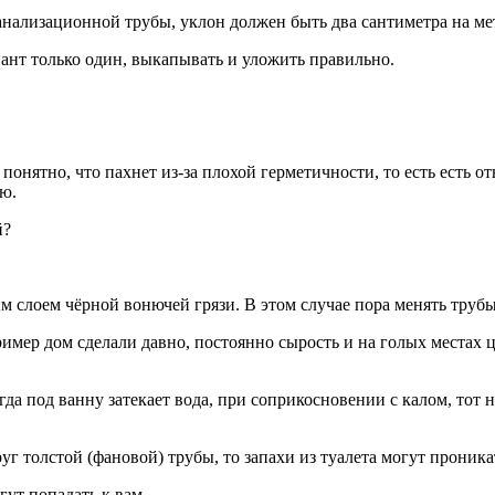
анализационной трубы, уклон должен быть два сантиметра на ме
иант только один, выкапывать и уложить правильно.
 понятно, что пахнет из-за плохой герметичности, то есть есть
ую.
й?
м слоем чёрной вонючей грязи. В этом случае пора менять трубы
имер дом сделали давно, постоянно сырость и на голых местах ц
гда под ванну затекает вода, при соприкосновении с калом, тот
уг толстой (фановой) трубы, то запахи из туалета могут проника
ут попадать к вам.