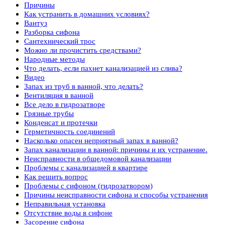
Причины
Как устранить в домашних условиях?
Вантуз
Разборка сифона
Сантехнический трос
Можно ли прочистить средствами?
Народные методы
Что делать, если пахнет канализацией из слива?
Видео
Запах из труб в ванной, что делать?
Вентиляция в ванной
Все дело в гидрозатворе
Грязные трубы
Конденсат и протечки
Герметичность соединений
Насколько опасен неприятный запах в ванной?
Запах канализации в ванной: причины и их устранение.
Неисправности в общедомовой канализации
Проблемы с канализацией в квартире
Как решить вопрос
Проблемы с сифоном (гидрозатвором)
Причины неисправности сифона и способы устранения
Неправильная установка
Отсутствие воды в сифоне
Засорение сифона