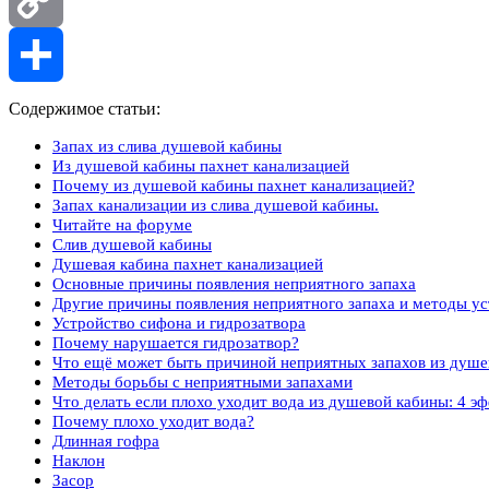
Copy
Link
Отправить
Содержимое статьи:
Запах из слива душевой кабины
Из душевой кабины пахнет канализацией
Почему из душевой кабины пахнет канализацией?
Запах канализации из слива душевой кабины.
Читайте на форуме
Слив душевой кабины
Душевая кабина пахнет канализацией
Основные причины появления неприятного запаха
Другие причины появления неприятного запаха и методы у
Устройство сифона и гидрозатвора
Почему нарушается гидрозатвор?
Что ещё может быть причиной неприятных запахов из душе
Методы борьбы с неприятными запахами
Что делать если плохо уходит вода из душевой кабины: 4 э
Почему плохо уходит вода?
Длинная гофра
Наклон
Засор