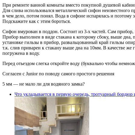
При ремонте ванной комнаты вместо покупной душевой кабины
Для слива использовался металлический сифон неизвестного про
в чем дело, потом понял. Вода в сифоне испарялась и поэтому 
Подскажите как с этим бороться.
Сифон вмурован в поддон. Состоит из 3-х частей. Сам прибор, 
Прибор выполнен в виде стакана к которому сбоку, выше дна, 
установке гильзы в прибор, развальцованный край гильзы опира
т.к. слив приварен к стакану выше дна на 10мм. В качестве же
погружена в воду.
Перед отьездом слегка откройте воду (буквально чтобы немнож
Согласен с Junior по поводу самого простого решения
5 мм — не мало ли для водяного замка?
Что укладывается в первую очередь, тротуарный бордюр 