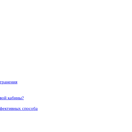
странения
вой кабины?
ффективных способа