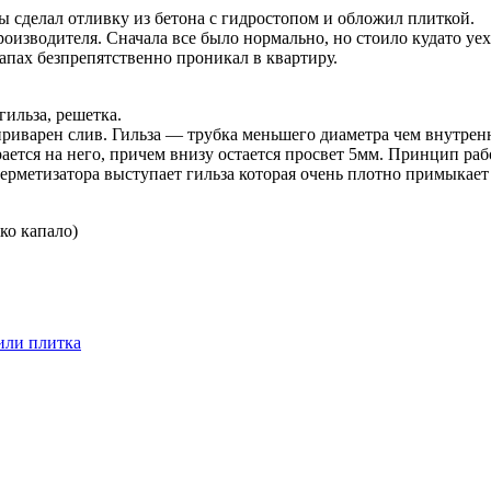
 сделал отливку из бетона с гидростопом и обложил плиткой.
изводителя. Сначала все было нормально, но стоило кудато уеха
запах безпрепятственно проникал в квартиру.
гильза, решетка.
приварен слив. Гильза — трубка меньшего диаметра чем внутрен
ется на него, причем внизу остается просвет 5мм. Принцип рабо
 герметизатора выступает гильза которая очень плотно примыкае
ко капало)
или плитка