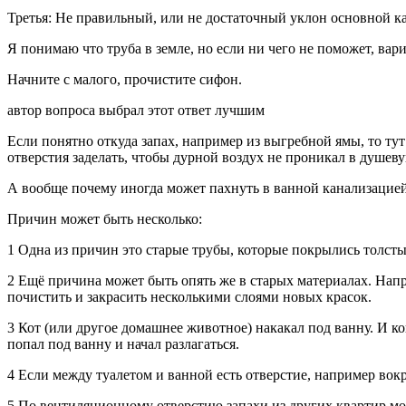
Третья: Не правильный, или не достаточный уклон основной к
Я понимаю что труба в земле, но если ни чего не поможет, вар
Начните с малого, прочистите сифон.
автор вопроса выбрал этот ответ лучшим
Если понятно откуда запах, например из выгребной ямы, то тут
отверстия заделать, чтобы дурной воздух не проникал в душев
А вообще почему иногда может пахнуть в ванной канализацие
Причин может быть несколько:
1 Одна из причин это старые трубы, которые покрылись толсты
2 Ещё причина может быть опять же в старых материалах. Напр
почистить и закрасить несколькими слоями новых красок.
3 Кот (или другое домашнее животное) накакал под ванну. И ко
попал под ванну и начал разлагаться.
4 Если между туалетом и ванной есть отверстие, например вокр
5 По вентиляционному отверстию запахи из других квартир мог