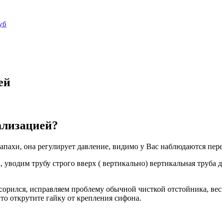
уб
ей
ализацией?
запахи, она регулирует давление, видимо у Вас наблюдаются пер
уводим трубу строго вверх ( вертикально) вертикальная труба д
засорился, исправляем проблему обычной чисткой отстойника, ве
 то открутите гайку от крепления сифона.