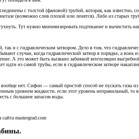
оединены с толстой (фановой) трубой, которая, как известно, сое
нитазе (возможно слив плохой или ленятся). Либо из старых труб
ет тухнуть. Тут нужно минимизировать подтекание и вычистить н
, так и с гидравлическим затвором. Дело в том, что гидравлич
ывают случаи, когда гидравлический затвор в порядке, а вонь 
ление. А это может быть вызвано забивкой вентиляции выгребн
т идти из самой трубы, если в гидравлическом затворе накаплив
 вообще нет. Сифон — самый простой способ не пускать газы из 
еленным уровнем жидкости. если этот уровень неправильный, то
 есть с большим запасом воды.
 сайта mastergrad.com
абины.