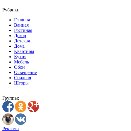
Рубрики
Главная
Ванная
Гостиная
Декор
Детская
Дома
Квартиры
Кухня
Мебель
Обои
Освещение
Спальня
Шторы
Группы:
Реклама