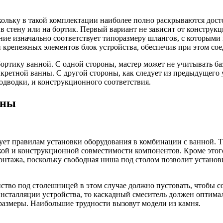
льку в такой комплектации наиболее полно раскрываются досто
 в стену или на бортик. Первый вариант не зависит от констру
ие изначально соответствует типоразмеру шлангов, с которыми 
и крепежных элементов блок устройства, обеспечив при этом со
ортику ванной. С одной стороны, мастер может не учитывать б
кретной ванны. С другой стороны, как следует из предыдущего 
одводки, и конструкционного соответствия.
ины
ет правилам установки оборудования в комбинации с ванной. Та
кой и конструкционной совместимости компонентов. Кроме этог
монтажа, поскольку свободная ниша под столом позволит устан
нство под столешницей в этом случае должно пустовать, чтобы 
инсталляции устройства, то каскадный смеситель должен оптима
 размеры. Наибольшие трудности вызовут модели из камня.