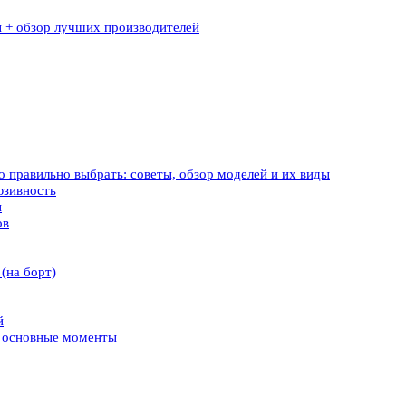
ы + обзор лучших производителей
о правильно выбрать: советы, обзор моделей и их виды
юзивность
ы
ов
(на борт)
й
– основные моменты