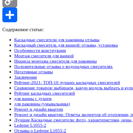
Copy
Link
Отправить
Содержимое статьи:
Каскадные смесители для раковины отзывы
Каскадный смеситель для ванной: отзывы, установка
Особенности конструкции
Монтаж смесителя для ванной
Нюансы монтажа смесителя для раковины
Положительные отзывы о водопадных смесителях
Негативные отзывы
Заключение
Рейтинг-2021: ТОП-10 лучших каскадных смесителей
Сравнение товаров: выбираем, какую модель выбрать и куп
Рейтинг каскадных смесителей
для ванны с душем
для раковины (умывальника)
Ремонт и дизайн квартир
Ремонт и дизайн квартир. Ответы экспертов об отоплении, 
Лучшие Каскадные смесители: фото, характеристики, цены,
Ledeme L1055-2
Отзывы о Ledeme L1055-2