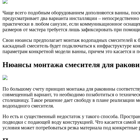
Чаще всего подобным оборудованием дополняются ванны, поско
предусматривает два варианта инсталляции – непосредственно
практически в любом санузле, если коммуникационное оснащен
размеров от мастера требуется лишь зафиксировать при помощ
Свои нюансы предполагает монтаж водопадных смесителей к б
каскадный смеситель будет подключаться к инфраструктуре кон
параметрам конкретной модели ванны, причем это касается и п
Нюансы монтажа смесителя для раков
По большому счету принцип монтажа для раковины соответству
совмещенный вариант, то необходимо позаботиться о техничес
столешницу. Такое решение дает свободу в плане реализации 
водопадного смесителя.
Но есть и существенный недостаток у такого способа. Простра
подводки с подающей воду конструкцией. Что касается самой 
условия может потребоваться резка материала под конкретные