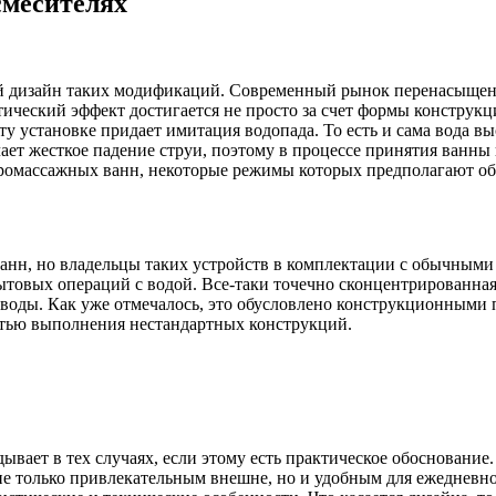
смесителях
й дизайн таких модификаций. Современный рынок перенасыщен 
ический эффект достигается не просто за счет формы конструкц
 установке придает имитация водопада. То есть и сама вода выс
ет жесткое падение струи, поэтому в процессе принятия ванны 
дромассажных ванн, некоторые режимы которых предполагают об
нн, но владельцы таких устройств в комплектации с обычными 
ытовых операций с водой. Все-таки точечно сконцентрированная
 воды. Как уже отмечалось, это обусловлено конструкционными
стью выполнения нестандартных конструкций.
вает в тех случаях, если этому есть практическое обоснование
е только привлекательным внешне, но и удобным для ежедневно