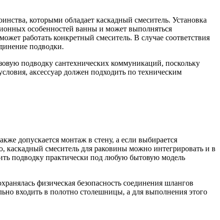
инства, которыми обладает каскадный смеситель. Установка
кционных особенностей ванны и может выполняться
может работать конкретный смеситель. В случае соответствия
единение подводки.
азовую подводку сантехнических коммуникаций, поскольку
условия, аксессуар должен подходить по техническим
кже допускается монтаж в стену, а если выбирается
о, каскадный смеситель для раковины можно интегрировать и в
овить подводку практически под любую бытовую модель
сохранялась физическая безопасность соединения шлангов
льно входить в полотно столешницы, а для выполнения этого