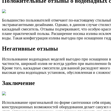
Положительные отзывы о водопадных 
Большинство пользователей отмечают по-настоящему стильны
экстравагантными дизайнами. Однако, в данном случае стилист
каскадный смеситель. Отзывы подчеркивают, что особую красоту
плане практической пользы. Расширение носика излива исключа
воды. Такая конфигурация излива выгодна при оснащении ги
Негативные отзывы
Использование водопадных моделей выгодно при оснащении ва
частности, широкий излив не всегда удобен при выполнении б
Кроме того, каскадные смесители для ванной расходуют много
высокая цена водопадных установок, обусловленная и сложно
Заключение
Использование оригинальной по форме сантехники себя оправды
конструкционных возможностей оборудования делает санузел н